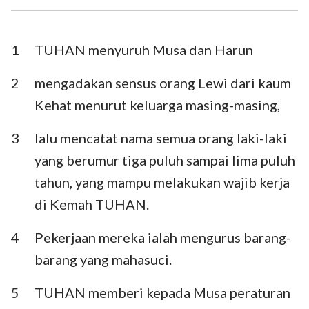
Ezra
Nehemia
Ester
Ayub
1
TUHAN menyuruh Musa dan Harun
Mazmur
Amsal
2
mengadakan sensus orang Lewi dari kaum
Kehat menurut keluarga masing-masing,
Pengkhotbah
Kidung Agung
3
lalu mencatat nama semua orang laki-laki
Yesaya
Yeremia
yang berumur tiga puluh sampai lima puluh
Ratapan
Yehezkiel
tahun, yang mampu melakukan wajib kerja
Daniel
Hosea
di Kemah TUHAN.
Yoel
Amos
4
Pekerjaan mereka ialah mengurus barang-
barang yang mahasuci.
Obaja
Yunus
Mikha
Nahum
5
TUHAN memberi kepada Musa peraturan