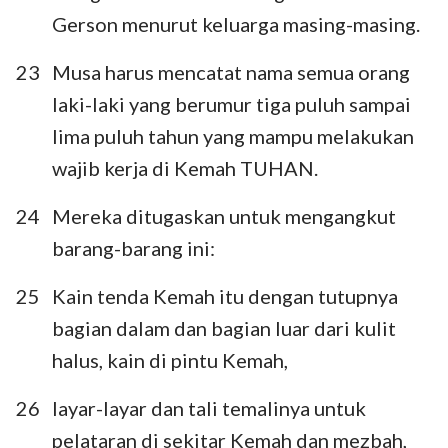
Gerson menurut keluarga masing-masing.
23
Musa harus mencatat nama semua orang
laki-laki yang berumur tiga puluh sampai
lima puluh tahun yang mampu melakukan
wajib kerja di Kemah TUHAN.
24
Mereka ditugaskan untuk mengangkut
1
2
3
4
5
6
7
barang-barang ini:
8
9
10
11
12
13
14
25
Kain tenda Kemah itu dengan tutupnya
15
16
17
18
19
20
21
bagian dalam dan bagian luar dari kulit
22
23
24
25
26
27
28
halus, kain di pintu Kemah,
29
30
31
32
33
34
35
26
layar-layar dan tali temalinya untuk
36
pelataran di sekitar Kemah dan mezbah,