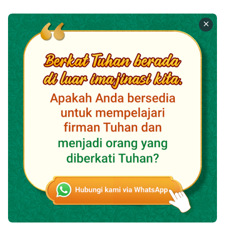
Mari kita membaca dua ayat lagi dari
firman Tuhan
,
dan kita akan lebih memahami apa itu kebenaran.
Tuhan berfirman: "
Kebenaran berasal dari dunia
manusia, tetapi kebenaran di antara manusia
disampaikan oleh Kristus. Kebenaran itu berasal
dari Kristus, yakni, dari Tuhan sendiri, dan ini bukan
sesuatu yang mampu dilakukan oleh manusia
."
"
Kebenaran adalah pepatah kehidupan yang paling
nyata, dan pepatah yang terpenting di antara
semua umat manusia. Karena inilah yang
dikehendaki Tuhan dari manusia, dan merupakan
pekerjaan yang dilakukan sendiri oleh Tuhan,
sehingga hal ini disebut pepatah kehidupan. Ini
bukanlah pepatah yang dirangkum dari sesuatu,