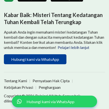
oleh manusia mana pun. Sekalipun kata-kata tokoh
rohani terkenal itu konstruktif bagi orang-orang, itu
bukanlah kebenaran, tetapi hanya beberapa
Kabar Baik: Misteri Tentang Kedatangan
pengalaman dan pemahaman terbatas tentang
Tuhan Kembali Telah Terungkap
kebenaran. Itu hanya bisa mewakili perspektif, ide,
Apakah Anda ingin memahami misteri kedatangan Tuhan
dan pemahaman manusia, serta perawakan pribadi
kembali dan dengan sukacita menyambut kedatangan Tuhan
dan pengetahuan mereka tentang Tuhan dan
kembali? Konten berikut akan membantu Anda. Silakan klik
untuk membaca dan menonton!
Pelajari lebih lanjut
kebenaran. Betapa pun tinggi pengetahuan mereka
dan seberapa banyak perkataan mereka sesuai
Hubungi kami via WhatsApp
dengan kebenaran, itu hanya dapat membantu dan
mendukung kita untuk sementara, dan tidak akan
pernah mencapai hasil dari penyelamatan dan
Tentang Kami
Pernyataan Hak Cipta
|
|
perubahan manusia atau menjadi kehidupan manusia.
Kebijakan Privasi
Penghargaan
|
Di akhir Zaman Hukum Taurat, misalnya, orang
Copyright © 2026
Pelajari Alkitab
. Semua hak
dilindungi undang-undang.
Hubungi kami via WhatsApp
semakin banyak berbuat dosa, tidak mampu menaati