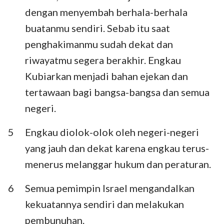
Habakuk
Zefanya
dengan menyembah berhala-berhala
buatanmu sendiri. Sebab itu saat
Hagai
Zakharia
penghakimanmu sudah dekat dan
Maleakhi
riwayatmu segera berakhir. Engkau
Kubiarkan menjadi bahan ejekan dan
tertawaan bagi bangsa-bangsa dan semua
negeri.
5
Engkau diolok-olok oleh negeri-negeri
yang jauh dan dekat karena engkau terus-
menerus melanggar hukum dan peraturan.
6
Semua pemimpin Israel mengandalkan
kekuatannya sendiri dan melakukan
pembunuhan.