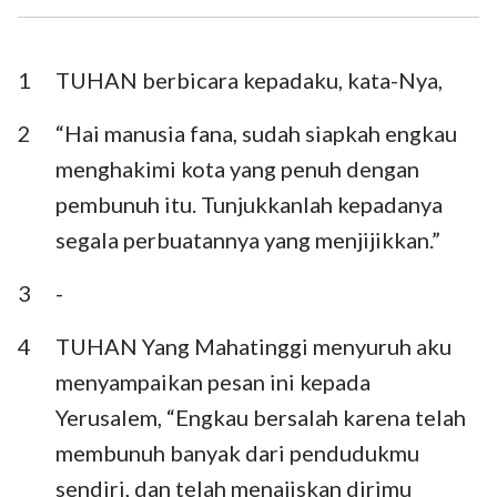
Ezra
Nehemia
Ester
Ayub
1
TUHAN berbicara kepadaku, kata-Nya,
Mazmur
Amsal
2
“Hai manusia fana, sudah siapkah engkau
menghakimi kota yang penuh dengan
Pengkhotbah
Kidung Agung
pembunuh itu. Tunjukkanlah kepadanya
Yesaya
Yeremia
segala perbuatannya yang menjijikkan.”
Ratapan
Yehezkiel
3
-
Daniel
Hosea
4
TUHAN Yang Mahatinggi menyuruh aku
Yoel
Amos
menyampaikan pesan ini kepada
Yerusalem, “Engkau bersalah karena telah
Obaja
Yunus
membunuh banyak dari pendudukmu
Mikha
Nahum
sendiri, dan telah menajiskan dirimu