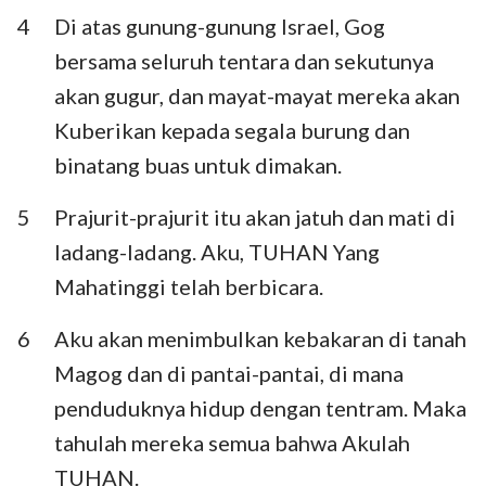
Habakuk
Zefanya
4
Di atas gunung-gunung Israel, Gog
bersama seluruh tentara dan sekutunya
Hagai
Zakharia
akan gugur, dan mayat-mayat mereka akan
Maleakhi
Kuberikan kepada segala burung dan
binatang buas untuk dimakan.
5
Prajurit-prajurit itu akan jatuh dan mati di
ladang-ladang. Aku, TUHAN Yang
Mahatinggi telah berbicara.
6
Aku akan menimbulkan kebakaran di tanah
Magog dan di pantai-pantai, di mana
penduduknya hidup dengan tentram. Maka
tahulah mereka semua bahwa Akulah
TUHAN.