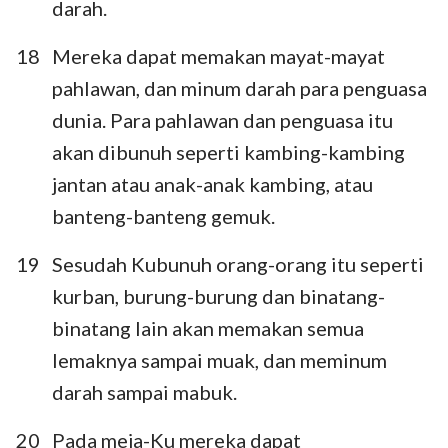
darah.
18
Mereka dapat memakan mayat-mayat
pahlawan, dan minum darah para penguasa
dunia. Para pahlawan dan penguasa itu
1
2
3
4
5
6
7
akan dibunuh seperti kambing-kambing
jantan atau anak-anak kambing, atau
8
9
10
11
12
13
14
banteng-banteng gemuk.
15
16
17
18
19
20
21
22
23
24
25
26
27
28
19
Sesudah Kubunuh orang-orang itu seperti
kurban, burung-burung dan binatang-
29
30
31
32
33
34
35
binatang lain akan memakan semua
36
37
38
39
40
41
42
lemaknya sampai muak, dan meminum
43
44
45
46
47
48
darah sampai mabuk.
20
Pada meja-Ku mereka dapat