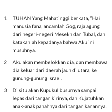
Ezra
Nehemia
Ester
Ayub
1
TUHAN Yang Mahatinggi berkata, “Hai
manusia fana, ancamlah Gog, raja agung
Mazmur
Amsal
dari negeri-negeri Mesekh dan Tubal, dan
Pengkhotbah
Kidung Agung
katakanlah kepadanya bahwa Aku ini
musuhnya.
Yesaya
Yeremia
Ratapan
Yehezkiel
2
Aku akan membelokkan dia, dan membawa
dia keluar dari daerah jauh di utara, ke
Daniel
Hosea
gunung-gunung Israel.
Yoel
Amos
3
Di situ akan Kupukul busurnya sampai
Obaja
Yunus
lepas dari tangan kirinya, dan Kujatuhkan
Mikha
Nahum
anak-anak panahnya dari tangan kanannya.