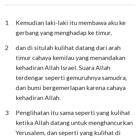
Ezra
Nehemia
Ester
Ayub
1
Kemudian laki-laki itu membawa aku ke
gerbang yang menghadap ke timur,
Mazmur
Amsal
2
dan di situlah kulihat datang dari arah
Pengkhotbah
Kidung Agung
timur cahaya kemilau yang menandakan
Yesaya
Yeremia
kehadiran Allah Israel. Suara Allah
Ratapan
Yehezkiel
terdengar seperti gemuruhnya samudra,
dan bumi bergemerlapan karena cahaya
Daniel
Hosea
kehadiran Allah.
Yoel
Amos
3
Penglihatan itu sama seperti yang kulihat
Obaja
Yunus
ketika Allah datang untuk menghancurkan
Mikha
Nahum
Yerusalem, dan seperti yang kulihat di