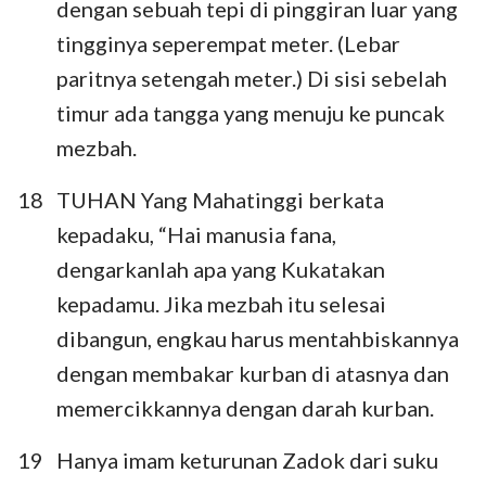
dengan sebuah tepi di pinggiran luar yang
tingginya seperempat meter. (Lebar
paritnya setengah meter.) Di sisi sebelah
timur ada tangga yang menuju ke puncak
1
2
3
4
5
6
7
mezbah.
8
9
10
11
12
13
14
18
TUHAN Yang Mahatinggi berkata
15
16
17
18
19
20
21
kepadaku, “Hai manusia fana,
22
23
24
25
26
27
28
dengarkanlah apa yang Kukatakan
29
30
31
32
33
34
35
kepadamu. Jika mezbah itu selesai
36
37
38
39
40
41
42
dibangun, engkau harus mentahbiskannya
dengan membakar kurban di atasnya dan
43
44
45
46
47
48
memercikkannya dengan darah kurban.
19
Hanya imam keturunan Zadok dari suku