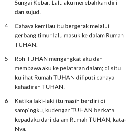
Sungai Kebar. Lalu aku merebahkan diri
Habakuk
Zefanya
dan sujud.
Hagai
Zakharia
4
Cahaya kemilau itu bergerak melalui
Maleakhi
gerbang timur lalu masuk ke dalam Rumah
TUHAN.
5
Roh TUHAN mengangkat aku dan
membawa aku ke pelataran dalam; di situ
kulihat Rumah TUHAN diliputi cahaya
kehadiran TUHAN.
6
Ketika laki-laki itu masih berdiri di
sampingku, kudengar TUHAN berkata
kepadaku dari dalam Rumah TUHAN, kata-
Nya,