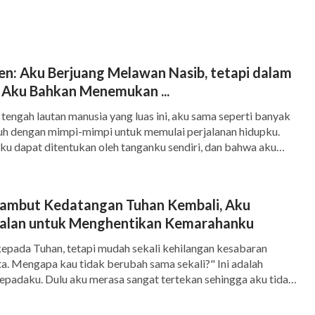
ahku | Rumah Tuhan Adalah Rumah Yang
n Nasib, tetapi dalam
2 tahun, setelah itu dia tinggal dengan ayah
 Aku Bahkan Menemukan ...
gannya dan selalu bertengkar dengan ayahnya.
tengah lautan manusia yang luas ini, aku sama seperti banyak
nuh dengan mimpi-mimpi untuk memulai perjalanan hidupku.
a harus mengirim Wenya ke rumah ibunya, tetapi
ku dapat ditentukan oleh tanganku sendiri, dan bahwa aku
ankan bisnisnya dan tidak punya waktu untuk
i usahaku sendiri, menjalani gaya hidup kelas atas, yang akan
n merasa iri terhadapku dan menghormatiku. Oleh karena […]
kan di rumah sanak saudara dan rumah teman-
mbut Kedatangan Tuhan Kembali, Aku
ahun hidup dalam pengasuhan, Wenya muda
alan untuk Menghentikan Kemarahanku
u kehangatan sebuah keluarga. Hanya ketika
epada Tuhan, tetapi mudah sekali kehilangan kesabaran
e sisi ayahnya, dan sejak itu dia memiliki sebuah
a. Mengapa kau tidak berubah sama sekali?" Ini adalah
epadaku. Dulu aku merasa sangat tertekan sehingga aku tidak
ajaran Tuhan, dan aku sering memohon kepada Tuhan untuk
ang ikatan dosa. Selama pencarianku, aku mendengar