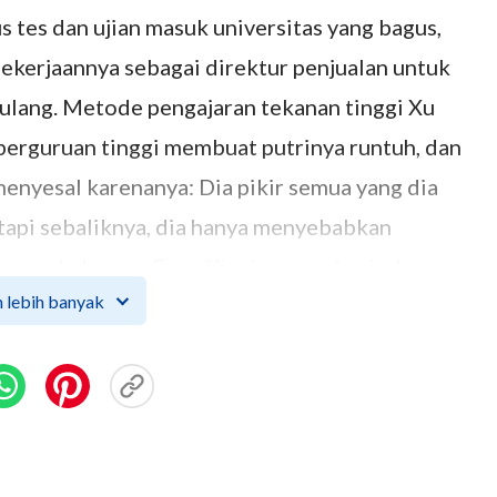
s tes dan ujian masuk universitas yang bagus,
kerjaannya sebagai direktur penjualan untuk
 ulang. Metode pengajaran tekanan tinggi Xu
perguruan tinggi membuat putrinya runtuh, dan
enyesal karenanya: Dia pikir semua yang dia
tapi sebaliknya, dia hanya menyebabkan
teman sekelasnya, Fang Xinping memberitakan
 lebih banyak
an Tuhan
, Xu Wenhui akhirnya memahami
tahuan dapat mengubah nasib Anda" hanya akan
emahami bagaimana mendidik putrinya dengan