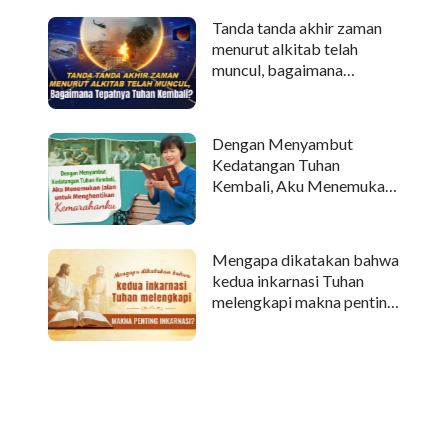
Tanda tanda akhir zaman
menurut alkitab telah
muncul, bagaimana
tepatnya Tuhan kembali?
Dengan Menyambut
Kedatangan Tuhan
Kembali, Aku Menemukan
Jalan untuk Menghentikan
Kemarahanku
Mengapa dikatakan bahwa
kedua inkarnasi Tuhan
melengkapi makna penting
inkarnasi?