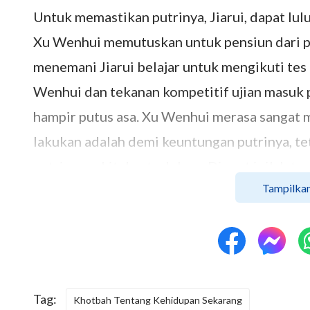
Untuk memastikan putrinya, Jiarui, dapat lulu
Xu Wenhui memutuskan untuk pensiun dari pe
menemani Jiarui belajar untuk mengikuti tes
Wenhui dan tekanan kompetitif ujian masuk 
hampir putus asa. Xu Wenhui merasa sangat m
lakukan adalah demi keuntungan putrinya, te
putrinya sakit dan terluka…. Di saat inilah 
Tampilkan
Injil
Tuhan kepadanya. Dengan membaca
firm
mengapa mengejar cita-cita seperti "Penge
melukai dirinya sendiri dan anaknya, dan m
cara yang mengungkapkan cinta sejati ...
Tag:
Khotbah Tentang Kehidupan Sekarang