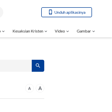
Unduh aplikasinya
b
Kesaksian Kristen
Video
Gambar
7
14
21
rkus
28