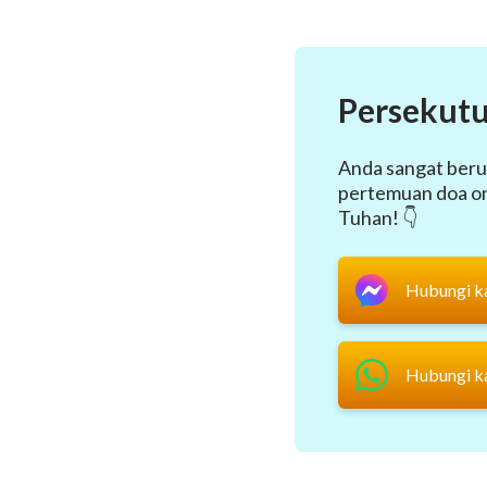
Persekutu
Anda sangat beru
pertemuan doa onl
Tuhan! 👇
Hubungi k
Hubungi k