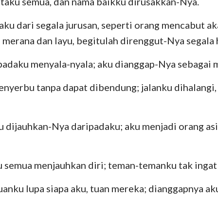
taku semua, dan nama baikku dirusakkan-Nya.
Yehezkiel
III Yohanes
Yu
ku dari segala jurusan, seperti orang mencabut aka
merana dan layu, begitulah direnggut-Nya segala 
Hosea
Wahyu
Amos
padaku menyala-nyala; aku dianggap-Nya sebagai 
Yunus
nyerbu tanpa dapat dibendung; jalanku dihalangi
Nahum
u dijauhkan-Nya daripadaku; aku menjadi orang as
Zefanya
Zakharia
 semua menjauhkan diri; teman-temanku tak ingat 
nku lupa siapa aku, tuan mereka; dianggapnya ak