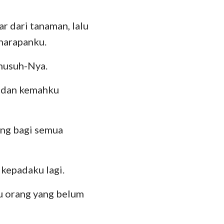
das
r dari tanaman, lalu
harapanku.
musuh-Nya.
, dan kemahku
ing bagi semua
kepadaku lagi.
u orang yang belum