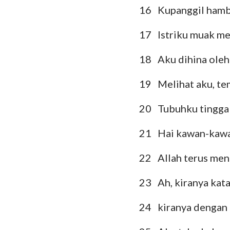
16
Kupanggil hamba
17
Istriku muak m
18
Aku dihina oleh 
19
Melihat aku, te
20
Tubuhku tinggal
21
Hai kawan-kawan
22
Allah terus me
23
Ah, kiranya kata
24
kiranya dengan 