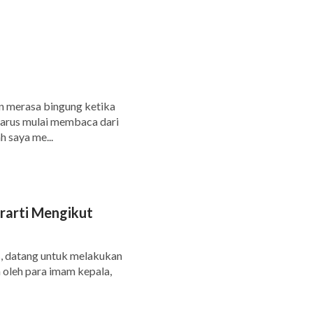
n merasa bingung ketika
harus mulai membaca dari
 saya me...
arti Mengikut
us, datang untuk melakukan
 oleh para imam kepala,