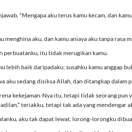
Bilangan
Lukas
Yo
29
30
31
32
33
34
Yosua
Kisah
R
njawab, “Mengapa aku terus kamu kecam, dan kamu
36
37
38
39
40
41
Rut
I Korintus
II
mu menghina aku, dan kamu aniaya aku tanpa rasa m
II Samuel
Galatia
Ef
h perbuatanku, itu tidak merugikan kamu.
II Raja-Raja
Filipi
Ko
II Tawarikh
I Tesalonika
II
mu lebih baik daripadaku; susahku kamu anggap buk
Nehemia
I Timotius
II
a aku sedang disiksa Allah, dan ditangkap dalam 
Ayub
Titus
Fi
ena kekejaman-Nya itu, tetapi tidak seorang pun
adilan,” teriakku, tetapi tak ada yang mendengar a
Amsal
Ibrani
Ya
Kidung Agung
I Petrus
II
alanku, aku tak dapat lewat, lorong-lorongku dibu
Yeremia
I Yohanes
II