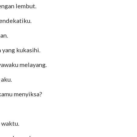
engan lembut.
endekatiku.
kan.
 yang kukasihi.
nyawaku melayang.
 aku.
 kamu menyiksa?
 waktu.