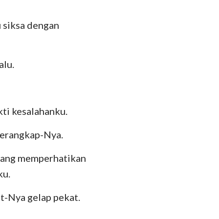
hanes
35
oma
 siksa dengan
42
 Korintus
alu.
esus
lose
 Tesalonika
ti kesalahanku.
 Timotius
perangkap-Nya.
lemon
 yang memperhatikan
ku.
kobus
 Petrus
at-Nya gelap pekat.
 Yohanes