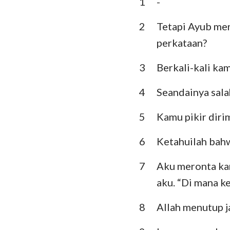
1
-
Imamat
Ulangan
2
Tetapi Ayub me
perkataan?
Hakim-Hakim
3
Berkali-kali ka
I Samuel
4
Seandainya sala
I Raja-Raja
I Tawarikh
5
Kamu pikir diri
Ezra
6
Ketahuilah bahw
Ester
7
Aku meronta kar
aku. “Di mana ke
Mazmur
Pengkhotbah
8
Allah menutup j
Yesaya