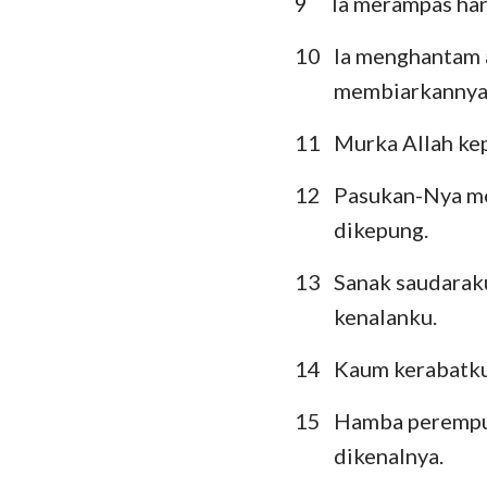
9
Ia merampas har
Ratapan
10
Ia menghantam a
membiarkannya 
Daniel
Yoel
11
Murka Allah ke
Obaja
12
Pasukan-Nya me
dikepung.
Mikha
13
Sanak saudarak
Habakuk
kenalanku.
Hagai
14
Kaum kerabatku
Maleakhi
15
Hamba perempua
dikenalnya.