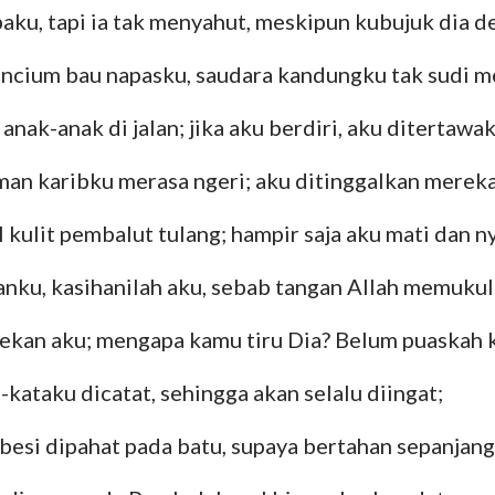
ku, tapi ia tak menyahut, meskipun kubujuk dia d
encium bau napasku, saudara kandungku tak sudi m
anak-anak di jalan; jika aku berdiri, aku ditertawa
man karibku merasa ngeri; aku ditinggalkan mereka
 kulit pembalut tulang; hampir saja aku mati dan 
ku, kasihanilah aku, sebab tangan Allah memukul
nekan aku; mengapa kamu tiru Dia? Belum puaskah
-kataku dicatat, sehingga akan selalu diingat;
besi dipahat pada batu, supaya bertahan sepanjang