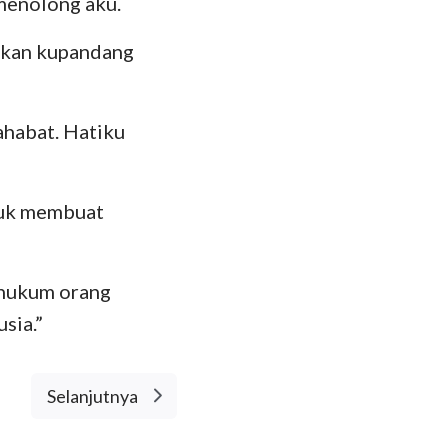
menolong aku.
 akan kupandang
ahabat. Hatiku
tuk membuat
ghukum orang
sia.”
Selanjutnya