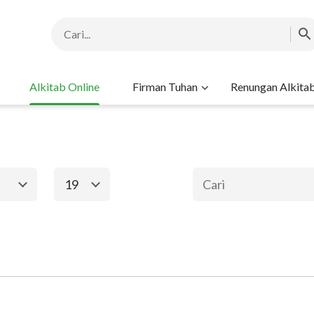
Alkitab Online
Firman Tuhan
Renungan Alkita
19
1
2
3
4
5
6
ma
Perjanjian Baru
8
9
10
11
12
13
15
16
17
18
19
20
Keluaran
Matius
Ma
22
23
24
25
26
27