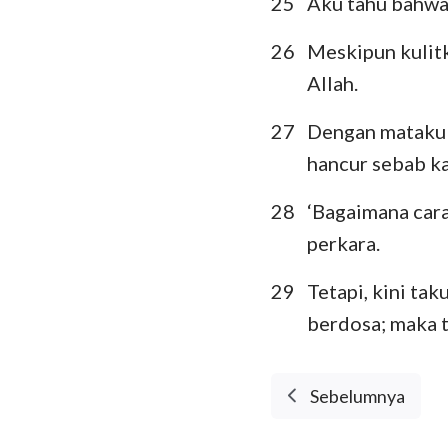
25
Aku tahu bahwa 
26
Meskipun kulitk
Allah.
27
Dengan mataku s
hancur sebab k
28
‘Bagaimana car
perkara.
29
Tetapi, kini t
berdosa; maka t
Sebelumnya