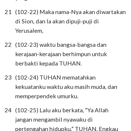
57
58
59
60
61
62
63
21
(102-22) Maka nama-Nya akan diwartakan
64
65
66
67
68
69
70
di Sion, dan Ia akan dipuji-puji di
71
72
73
74
75
76
77
Yerusalem,
78
79
80
81
82
83
84
22
(102-23) waktu bangsa-bangsa dan
85
86
87
88
89
90
91
kerajaan-kerajaan berhimpun untuk
92
93
94
95
96
97
98
berbakti kepada TUHAN.
99
100
101
102
103
104
105
23
(102-24) TUHAN mematahkan
106
107
108
109
110
111
112
kekuatanku waktu aku masih muda, dan
113
114
115
116
117
118
119
memperpendek umurku.
120
121
122
123
124
125
126
24
(102-25) Lalu aku berkata, “Ya Allah
127
128
129
130
131
132
133
jangan mengambil nyawaku di
pertengahan hidupku.” TUHAN, Engkau
134
135
136
137
138
139
140