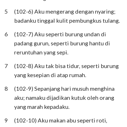
Habakuk
Zefanya
5
(102-6) Aku mengerang dengan nyaring;
Hagai
Zakharia
badanku tinggal kulit pembungkus tulang.
Maleakhi
6
(102-7) Aku seperti burung undan di
padang gurun, seperti burung hantu di
reruntuhan yang sepi.
7
(102-8) Aku tak bisa tidur, seperti burung
yang kesepian di atap rumah.
8
(102-9) Sepanjang hari musuh menghina
aku; namaku dijadikan kutuk oleh orang
yang marah kepadaku.
9
(102-10) Aku makan abu seperti roti,