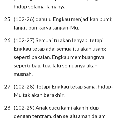
hidup selama-lamanya,
141
142
143
144
145
146
147
25
(102-26) dahulu Engkau menjadikan bumi;
148
149
150
langit pun karya tangan-Mu.
26
(102-27) Semua itu akan lenyap, tetapi
Engkau tetap ada; semua itu akan usang
seperti pakaian. Engkau membuangnya
seperti baju tua, lalu semuanya akan
musnah.
27
(102-28) Tetapi Engkau tetap sama, hidup-
Mu tak akan berakhir.
28
(102-29) Anak cucu kami akan hidup
dengan tentram, dan selalu aman dalam