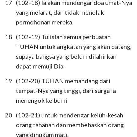
17
(102-18) Ia akan mendengar doa umat-Nya
yang melarat, dan tidak menolak
permohonan mereka.
18
(102-19) Tulislah semua perbuatan
1
2
3
4
5
6
7
TUHAN untuk angkatan yang akan datang,
supaya bangsa yang belum dilahirkan
8
9
10
11
12
13
14
dapat memuji Dia.
15
16
17
18
19
20
21
19
(102-20) TUHAN memandang dari
22
23
24
25
26
27
28
tempat-Nya yang tinggi, dari surga Ia
29
30
31
32
33
34
35
menengok ke bumi
36
37
38
39
40
41
42
20
(102-21) untuk mendengar keluh-kesah
43
44
45
46
47
48
49
orang tahanan dan membebaskan orang
50
51
52
53
54
55
56
yang dihukum mati.