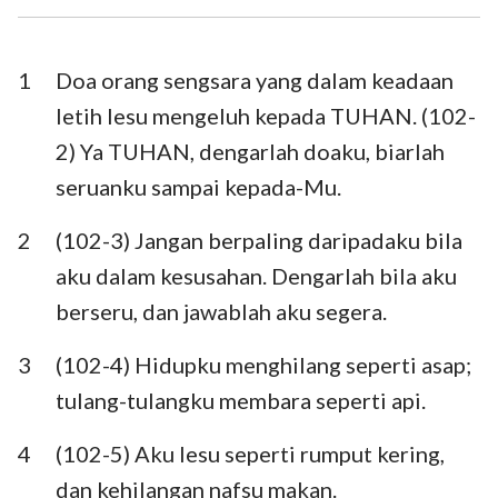
Ezra
Nehemia
Ester
Ayub
1
Doa orang sengsara yang dalam keadaan
letih lesu mengeluh kepada TUHAN. (102-
Mazmur
Amsal
2) Ya TUHAN, dengarlah doaku, biarlah
Pengkhotbah
Kidung Agung
seruanku sampai kepada-Mu.
Yesaya
Yeremia
2
(102-3) Jangan berpaling daripadaku bila
Ratapan
Yehezkiel
aku dalam kesusahan. Dengarlah bila aku
berseru, dan jawablah aku segera.
Daniel
Hosea
3
(102-4) Hidupku menghilang seperti asap;
Yoel
Amos
tulang-tulangku membara seperti api.
Obaja
Yunus
4
(102-5) Aku lesu seperti rumput kering,
Mikha
Nahum
dan kehilangan nafsu makan.