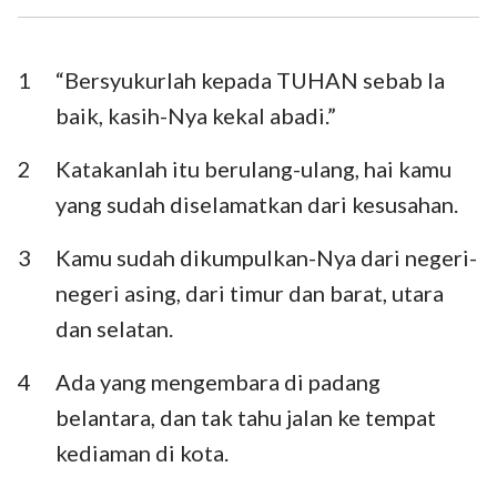
Ezra
Nehemia
Ester
Ayub
1
“Bersyukurlah kepada TUHAN sebab Ia
baik, kasih-Nya kekal abadi.”
Mazmur
Amsal
2
Katakanlah itu berulang-ulang, hai kamu
Pengkhotbah
Kidung Agung
yang sudah diselamatkan dari kesusahan.
Yesaya
Yeremia
3
Kamu sudah dikumpulkan-Nya dari negeri-
Ratapan
Yehezkiel
negeri asing, dari timur dan barat, utara
Daniel
Hosea
dan selatan.
Yoel
Amos
4
Ada yang mengembara di padang
belantara, dan tak tahu jalan ke tempat
Obaja
Yunus
kediaman di kota.
Mikha
Nahum