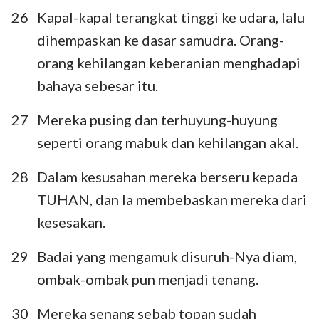
26
Kapal-kapal terangkat tinggi ke udara, lalu
8
9
10
11
12
13
14
dihempaskan ke dasar samudra. Orang-
15
16
17
18
19
20
21
orang kehilangan keberanian menghadapi
22
23
24
25
26
27
28
bahaya sebesar itu.
29
30
31
32
33
34
35
27
Mereka pusing dan terhuyung-huyung
36
37
38
39
40
41
42
seperti orang mabuk dan kehilangan akal.
43
44
45
46
47
48
49
28
Dalam kesusahan mereka berseru kepada
50
51
52
53
54
55
56
TUHAN, dan Ia membebaskan mereka dari
57
58
59
60
61
62
63
kesesakan.
64
65
66
67
68
69
70
29
Badai yang mengamuk disuruh-Nya diam,
71
72
73
74
75
76
77
ombak-ombak pun menjadi tenang.
78
79
80
81
82
83
84
30
Mereka senang sebab topan sudah