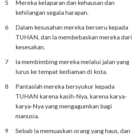
5
Mereka kelaparan dan kehausan dan
Habakuk
Zefanya
kehilangan segala harapan.
Hagai
Zakharia
6
Dalam kesusahan mereka berseru kepada
Maleakhi
TUHAN, dan Ia membebaskan mereka dari
kesesakan.
7
Ia membimbing mereka melalui jalan yang
lurus ke tempat kediaman di kota.
8
Pantaslah mereka bersyukur kepada
TUHAN karena kasih-Nya, karena karya-
karya-Nya yang mengagumkan bagi
manusia.
9
Sebab Ia memuaskan orang yang haus, dan