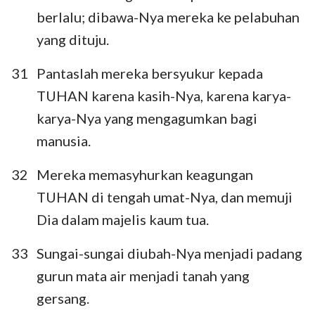
85
86
87
88
89
90
91
berlalu; dibawa-Nya mereka ke pelabuhan
yang dituju.
92
93
94
95
96
97
98
99
100
101
102
103
104
105
31
Pantaslah mereka bersyukur kepada
106
107
108
109
110
111
112
TUHAN karena kasih-Nya, karena karya-
karya-Nya yang mengagumkan bagi
113
114
115
116
117
118
119
manusia.
120
121
122
123
124
125
126
32
Mereka memasyhurkan keagungan
127
128
129
130
131
132
133
TUHAN di tengah umat-Nya, dan memuji
134
135
136
137
138
139
140
Dia dalam majelis kaum tua.
141
142
143
144
145
146
147
33
Sungai-sungai diubah-Nya menjadi padang
148
149
150
gurun mata air menjadi tanah yang
gersang.