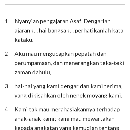
Ezra
Nehemia
Ester
Ayub
1
Nyanyian pengajaran Asaf. Dengarlah
ajaranku, hai bangsaku, perhatikanlah kata-
Mazmur
Amsal
kataku.
Pengkhotbah
Kidung Agung
2
Aku mau mengucapkan pepatah dan
Yesaya
Yeremia
perumpamaan, dan menerangkan teka-teki
Ratapan
Yehezkiel
zaman dahulu,
Daniel
Hosea
3
hal-hal yang kami dengar dan kami terima,
yang dikisahkan oleh nenek moyang kami.
Yoel
Amos
4
Kami tak mau merahasiakannya terhadap
Obaja
Yunus
anak-anak kami; kami mau mewartakan
Mikha
Nahum
kepada angkatan yang kemudian tentang