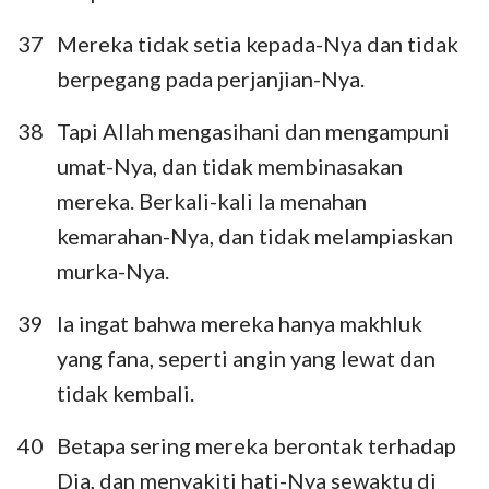
37
Mereka tidak setia kepada-Nya dan tidak
berpegang pada perjanjian-Nya.
38
Tapi Allah mengasihani dan mengampuni
umat-Nya, dan tidak membinasakan
mereka. Berkali-kali Ia menahan
kemarahan-Nya, dan tidak melampiaskan
murka-Nya.
1
2
3
4
5
6
7
39
Ia ingat bahwa mereka hanya makhluk
8
9
10
11
12
13
14
yang fana, seperti angin yang lewat dan
15
16
17
18
19
20
21
tidak kembali.
22
23
24
25
26
27
28
40
Betapa sering mereka berontak terhadap
29
30
31
32
33
34
35
Dia, dan menyakiti hati-Nya sewaktu di