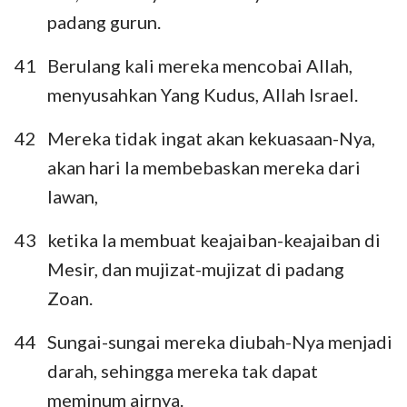
padang gurun.
36
37
38
39
40
41
42
43
44
45
46
47
48
49
41
Berulang kali mereka mencobai Allah,
50
51
52
53
54
55
56
menyusahkan Yang Kudus, Allah Israel.
57
58
59
60
61
62
63
42
Mereka tidak ingat akan kekuasaan-Nya,
64
65
66
67
68
69
70
akan hari Ia membebaskan mereka dari
lawan,
71
72
73
74
75
76
77
78
79
80
81
82
83
84
43
ketika Ia membuat keajaiban-keajaiban di
Mesir, dan mujizat-mujizat di padang
85
86
87
88
89
90
91
Zoan.
92
93
94
95
96
97
98
44
Sungai-sungai mereka diubah-Nya menjadi
99
100
101
102
103
104
105
darah, sehingga mereka tak dapat
106
107
108
109
110
111
112
meminum airnya.