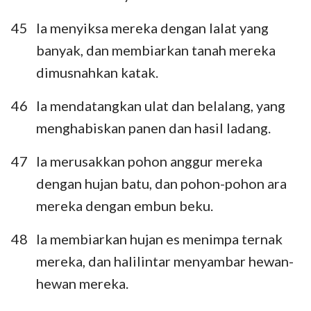
113
114
115
116
117
118
119
45
Ia menyiksa mereka dengan lalat yang
120
121
122
123
124
125
126
banyak, dan membiarkan tanah mereka
127
128
129
130
131
132
133
dimusnahkan katak.
134
135
136
137
138
139
140
46
Ia mendatangkan ulat dan belalang, yang
141
142
143
144
145
146
147
menghabiskan panen dan hasil ladang.
148
149
150
47
Ia merusakkan pohon anggur mereka
dengan hujan batu, dan pohon-pohon ara
mereka dengan embun beku.
48
Ia membiarkan hujan es menimpa ternak
mereka, dan halilintar menyambar hewan-
hewan mereka.