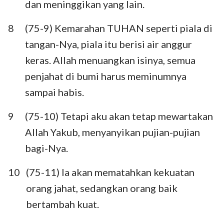
dan meninggikan yang lain.
8
(75-9) Kemarahan TUHAN seperti piala di
tangan-Nya, piala itu berisi air anggur
1
2
3
4
5
6
7
keras. Allah menuangkan isinya, semua
penjahat di bumi harus meminumnya
8
9
10
11
12
13
14
sampai habis.
15
16
17
18
19
20
21
9
(75-10) Tetapi aku akan tetap mewartakan
22
23
24
25
26
27
28
Allah Yakub, menyanyikan pujian-pujian
29
30
31
32
33
34
35
bagi-Nya.
36
37
38
39
40
41
42
10
(75-11) Ia akan mematahkan kekuatan
43
44
45
46
47
48
49
orang jahat, sedangkan orang baik
50
51
52
53
54
55
56
bertambah kuat.
57
58
59
60
61
62
63