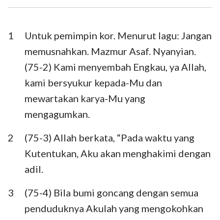
Ezra
Nehemia
Ester
Ayub
1
Untuk pemimpin kor. Menurut lagu: Jangan
memusnahkan. Mazmur Asaf. Nyanyian.
Mazmur
Amsal
(75-2) Kami menyembah Engkau, ya Allah,
Pengkhotbah
Kidung Agung
kami bersyukur kepada-Mu dan
mewartakan karya-Mu yang
Yesaya
Yeremia
mengagumkan.
Ratapan
Yehezkiel
2
(75-3) Allah berkata, “Pada waktu yang
Daniel
Hosea
Kutentukan, Aku akan menghakimi dengan
Yoel
Amos
adil.
Obaja
Yunus
3
(75-4) Bila bumi goncang dengan semua
Mikha
Nahum
penduduknya Akulah yang mengokohkan