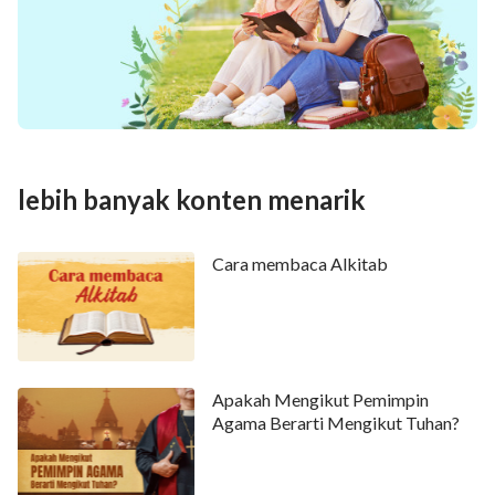
141
142
143
144
145
146
147
148
149
150
lebih banyak konten menarik
Cara membaca Alkitab
Apakah Mengikut Pemimpin
Agama Berarti Mengikut Tuhan?