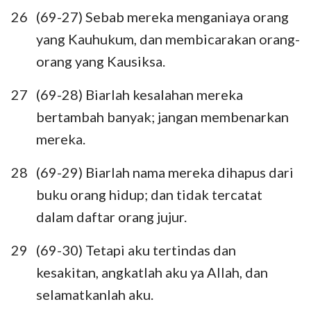
113
114
115
116
117
118
119
26
(69-27) Sebab mereka menganiaya orang
yang Kauhukum, dan membicarakan orang-
120
121
122
123
124
125
126
orang yang Kausiksa.
127
128
129
130
131
132
133
27
(69-28) Biarlah kesalahan mereka
134
135
136
137
138
139
140
bertambah banyak; jangan membenarkan
141
142
143
144
145
146
147
mereka.
148
149
150
28
(69-29) Biarlah nama mereka dihapus dari
buku orang hidup; dan tidak tercatat
dalam daftar orang jujur.
29
(69-30) Tetapi aku tertindas dan
kesakitan, angkatlah aku ya Allah, dan
selamatkanlah aku.