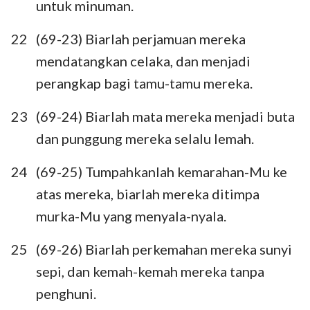
29
30
31
32
33
34
35
untuk minuman.
36
37
38
39
40
41
42
22
(69-23) Biarlah perjamuan mereka
43
44
45
46
47
48
49
mendatangkan celaka, dan menjadi
50
51
52
53
54
55
56
perangkap bagi tamu-tamu mereka.
57
58
59
60
61
62
63
23
(69-24) Biarlah mata mereka menjadi buta
64
65
66
67
68
69
70
dan punggung mereka selalu lemah.
71
72
73
74
75
76
77
24
(69-25) Tumpahkanlah kemarahan-Mu ke
78
79
80
81
82
83
84
atas mereka, biarlah mereka ditimpa
murka-Mu yang menyala-nyala.
85
86
87
88
89
90
91
92
93
94
95
96
97
98
25
(69-26) Biarlah perkemahan mereka sunyi
sepi, dan kemah-kemah mereka tanpa
99
100
101
102
103
104
105
penghuni.
106
107
108
109
110
111
112