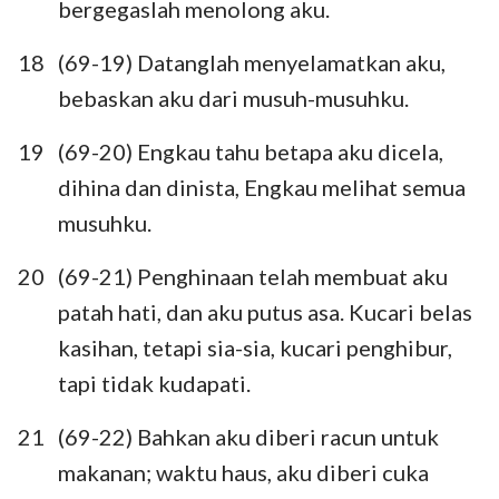
bergegaslah menolong aku.
18
(69-19) Datanglah menyelamatkan aku,
bebaskan aku dari musuh-musuhku.
19
(69-20) Engkau tahu betapa aku dicela,
dihina dan dinista, Engkau melihat semua
musuhku.
20
(69-21) Penghinaan telah membuat aku
patah hati, dan aku putus asa. Kucari belas
1
2
3
4
5
6
7
kasihan, tetapi sia-sia, kucari penghibur,
8
9
10
11
12
13
14
tapi tidak kudapati.
15
16
17
18
19
20
21
21
(69-22) Bahkan aku diberi racun untuk
22
23
24
25
26
27
28
makanan; waktu haus, aku diberi cuka