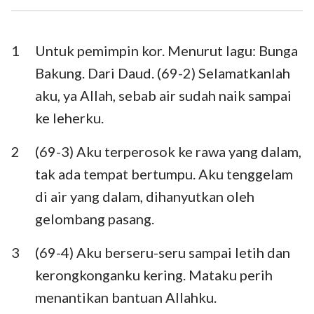
Ezra
Nehemia
Ester
Ayub
1
Untuk pemimpin kor. Menurut lagu: Bunga
Bakung. Dari Daud. (69-2) Selamatkanlah
Mazmur
Amsal
aku, ya Allah, sebab air sudah naik sampai
Pengkhotbah
Kidung Agung
ke leherku.
Yesaya
Yeremia
2
(69-3) Aku terperosok ke rawa yang dalam,
Ratapan
Yehezkiel
tak ada tempat bertumpu. Aku tenggelam
di air yang dalam, dihanyutkan oleh
Daniel
Hosea
gelombang pasang.
Yoel
Amos
3
(69-4) Aku berseru-seru sampai letih dan
Obaja
Yunus
kerongkonganku kering. Mataku perih
Mikha
Nahum
menantikan bantuan Allahku.