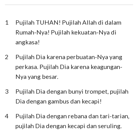
Ezra
Nehemia
Ester
Ayub
1
Pujilah TUHAN! Pujilah Allah di dalam
Rumah-Nya! Pujilah kekuatan-Nya di
Mazmur
Amsal
angkasa!
Pengkhotbah
Kidung Agung
2
Pujilah Dia karena perbuatan-Nya yang
Yesaya
Yeremia
perkasa. Pujilah Dia karena keagungan-
Ratapan
Yehezkiel
Nya yang besar.
Daniel
Hosea
3
Pujilah Dia dengan bunyi trompet, pujilah
Dia dengan gambus dan kecapi!
Yoel
Amos
4
Pujilah Dia dengan rebana dan tari-tarian,
Obaja
Yunus
pujilah Dia dengan kecapi dan seruling.
Mikha
Nahum