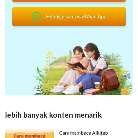
50
51
52
53
54
55
56
Hubungi kami via WhatsApp
57
58
59
60
61
62
63
64
65
66
67
68
69
70
71
72
73
74
75
76
77
78
79
80
81
82
83
84
85
86
87
88
89
90
91
92
93
94
95
96
97
98
99
100
101
102
103
104
105
106
107
108
109
110
111
112
lebih banyak konten menarik
113
114
115
116
117
118
119
120
121
122
123
124
125
126
Cara membaca Alkitab