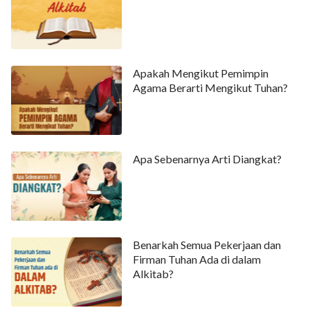
127
128
129
130
131
132
133
134
135
136
137
138
139
140
141
142
143
144
145
146
147
Apakah Mengikut Pemimpin
Agama Berarti Mengikut Tuhan?
148
149
150
Apa Sebenarnya Arti Diangkat?
Benarkah Semua Pekerjaan dan
Firman Tuhan Ada di dalam
Alkitab?