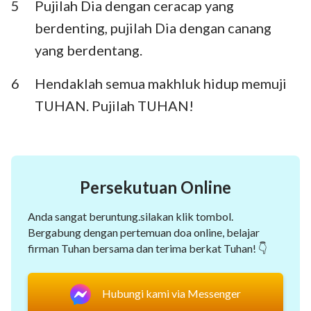
5
Pujilah Dia dengan ceracap yang
Habakuk
Zefanya
berdenting, pujilah Dia dengan canang
Hagai
Zakharia
yang berdentang.
Maleakhi
6
Hendaklah semua makhluk hidup memuji
TUHAN. Pujilah TUHAN!
1
2
3
4
5
6
7
8
9
10
11
12
13
14
Persekutuan Online
15
16
17
18
19
20
21
Anda sangat beruntung.silakan klik tombol.
22
23
24
25
26
27
28
Bergabung dengan pertemuan doa online, belajar
firman Tuhan bersama dan terima berkat Tuhan! 👇
29
30
31
32
33
34
35
36
37
38
39
40
41
42
Hubungi kami via Messenger
43
44
45
46
47
48
49