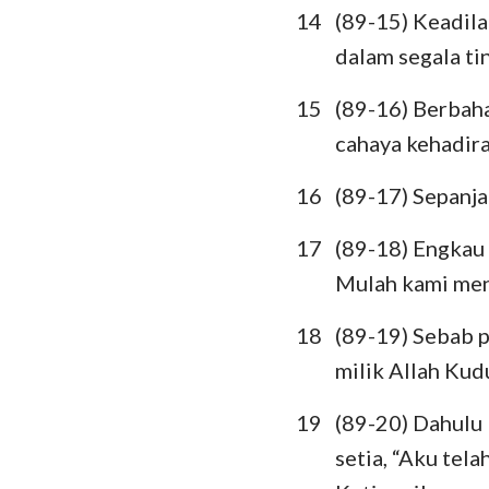
14
(89-15) Keadila
dalam segala t
15
(89-16) Berbah
cahaya kehadi
16
(89-17) Sepanja
17
(89-18) Engkau
Mulah kami me
18
(89-19) Sebab p
milik Allah Kudu
19
(89-20) Dahulu
setia, “Aku tel