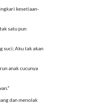
ingkari kesetiaan-
tak satu pun
 suci; Aku tak akan
urun anak cucunya
wan.”
uang dan menolak