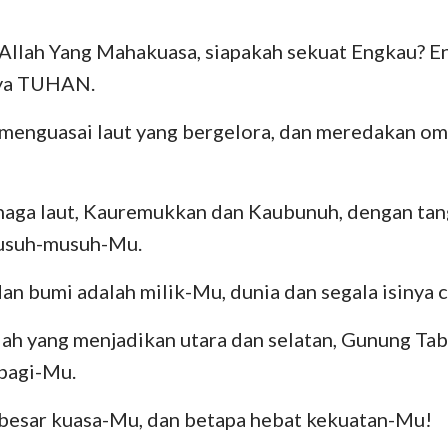
106
107
108
109
110
111
Yehezkiel
III Yohanes
Yu
Allah Yang Mahakuasa, siapakah sekuat Engkau? E
113
114
115
116
117
118
 ya TUHAN.
Hosea
Wahyu
120
121
122
123
124
125
Amos
 menguasai laut yang bergelora, dan meredakan o
127
128
129
130
131
132
Yunus
134
135
136
137
138
139
 naga laut, Kauremukkan dan Kaubunuh, dengan tan
141
142
143
144
145
146
Nahum
usuh-musuh-Mu.
148
149
150
Zefanya
dan bumi adalah milik-Mu, dunia dan segala isinya 
Zakharia
lah yang menjadikan utara dan selatan, Gunung T
 bagi-Mu.
 besar kuasa-Mu, dan betapa hebat kekuatan-Mu!