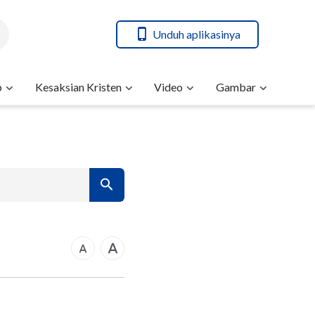
Unduh aplikasinya
b
Kesaksian Kristen
Video
Gambar
7
14
21
rkus
28