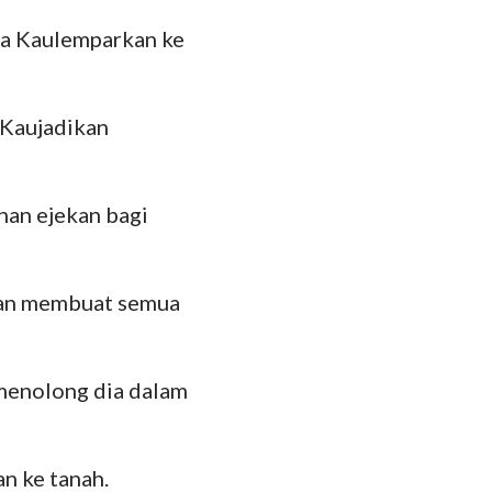
ya Kaulemparkan ke
Kaujadikan
han ejekan bagi
dan membuat semua
 menolong dia dalam
n ke tanah.