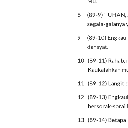
Mu.
Ratapan
8
(89-9) TUHAN, 
segala-galanya
Daniel
Yoel
9
(89-10) Engkau
dahsyat.
Obaja
10
(89-11) Rahab,
Mikha
Kaukalahkan m
Habakuk
11
(89-12) Langit 
Hagai
12
(89-13) Engkau
Maleakhi
bersorak-sorai
13
(89-14) Betapa