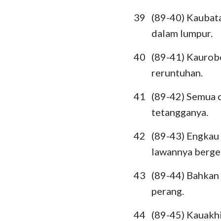
39
(89-40) Kaubat
dalam lumpur.
40
(89-41) Kaurob
reruntuhan.
41
(89-42) Semua o
tetangganya.
42
(89-43) Engka
lawannya berge
43
(89-44) Bahkan 
perang.
44
(89-45) Kauakh