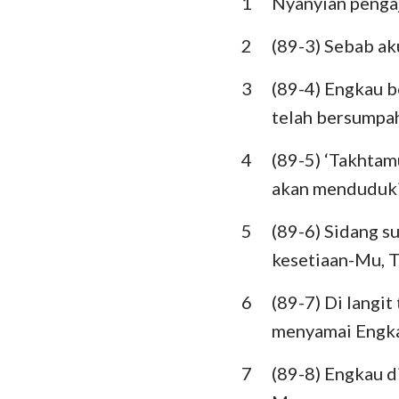
1
Nyanyian pengaj
Imamat
Ulangan
2
(89-3) Sebab ak
Hakim-Hakim
3
(89-4) Engkau b
telah bersumpa
I Samuel
4
(89-5) ‘Takhta
I Raja-Raja
akan menduduki
I Tawarikh
5
(89-6) Sidang s
Ezra
kesetiaan-Mu,
Ester
6
(89-7) Di langi
Mazmur
menyamai Engk
Pengkhotbah
7
(89-8) Engkau di
Yesaya