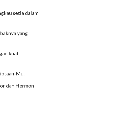
112
das
ngkau setia dalam
119
126
mbaknya yang
133
140
gan kuat
147
ciptaan-Mu.
abor dan Hermon