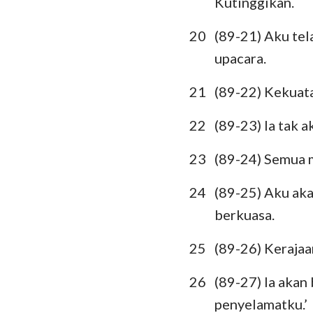
Kutinggikan.
20
(89-21) Aku te
upacara.
21
(89-22) Kekuat
22
(89-23) Ia tak 
23
(89-24) Semua 
24
(89-25) Aku aka
berkuasa.
25
(89-26) Kerajaa
26
(89-27) Ia akan
penyelamatku.’