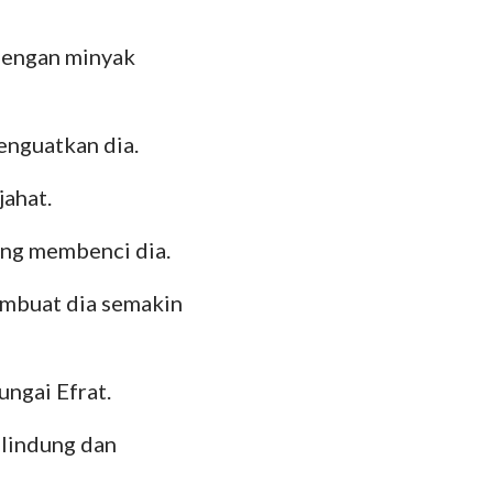
dengan minyak
enguatkan dia.
jahat.
ang membenci dia.
embuat dia semakin
ungai Efrat.
elindung dan