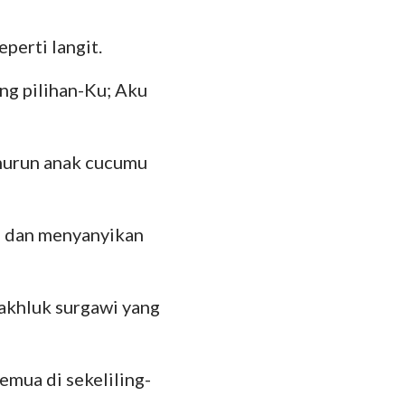
hanes
35
oma
perti langit.
42
 Korintus
ng pilihan-Ku; Aku
49
esus
56
murun anak cucumu
lose
63
 Tesalonika
70
, dan menyanyikan
 Timotius
77
84
lemon
makhluk surgawi yang
91
kobus
98
 Petrus
semua di sekeliling-
105
 Yohanes