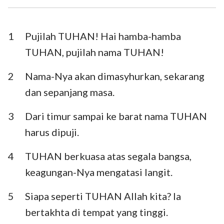
Ezra
Nehemia
Ester
Ayub
1
Pujilah TUHAN! Hai hamba-hamba
TUHAN, pujilah nama TUHAN!
Mazmur
Amsal
2
Nama-Nya akan dimasyhurkan, sekarang
Pengkhotbah
Kidung Agung
dan sepanjang masa.
Yesaya
Yeremia
3
Dari timur sampai ke barat nama TUHAN
Ratapan
Yehezkiel
harus dipuji.
Daniel
Hosea
4
TUHAN berkuasa atas segala bangsa,
Yoel
Amos
keagungan-Nya mengatasi langit.
Obaja
Yunus
5
Siapa seperti TUHAN Allah kita? Ia
Mikha
Nahum
bertakhta di tempat yang tinggi.