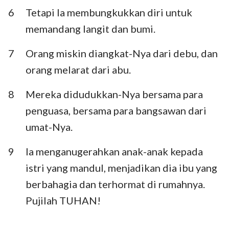
Habakuk
Zefanya
6
Tetapi Ia membungkukkan diri untuk
memandang langit dan bumi.
Hagai
Zakharia
7
Orang miskin diangkat-Nya dari debu, dan
Maleakhi
orang melarat dari abu.
8
Mereka didudukkan-Nya bersama para
penguasa, bersama para bangsawan dari
umat-Nya.
9
Ia menganugerahkan anak-anak kepada
istri yang mandul, menjadikan dia ibu yang
1
2
3
4
5
6
7
berbahagia dan terhormat di rumahnya.
8
9
10
11
12
13
14
Pujilah TUHAN!
15
16
17
18
19
20
21